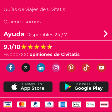
Guías de viajes de Civitatis
Quiénes somos
Ayuda
Disponibles 24 / 7
★★★★★
★★★★★
9,1/10
+
5.000.000
opiniones de Civitatis
DISPONIBLE EN
DISPONIBLE EN
App Store
Google Play