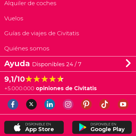
Alquiler de coches
Vuelos
Guías de viajes de Civitatis
Quiénes somos
Ayuda
Disponibles 24 / 7
★★★★★
★★★★★
9,1/10
+
5.000.000
opiniones de Civitatis
DISPONIBLE EN
DISPONIBLE EN
App Store
Google Play