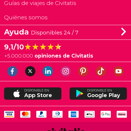
Guías de viajes de Civitatis
Quiénes somos
Ayuda
Disponibles 24 / 7
★★★★★
★★★★★
9,1/10
+
5.000.000
opiniones de Civitatis
DISPONIBLE EN
DISPONIBLE EN
App Store
Google Play