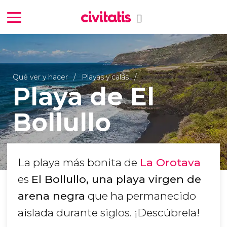
Qué ver y hacer
Playas y calas
Playa de El
Bollullo
La playa más bonita de
La Orotava
es
El Bollullo, una playa virgen de
arena negra
que ha permanecido
aislada durante siglos. ¡Descúbrela!