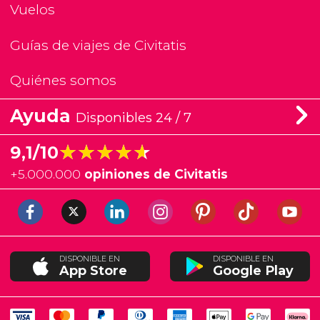
Vuelos
Guías de viajes de Civitatis
Quiénes somos
Ayuda
Disponibles 24 / 7
★★★★★
★★★★★
9,1/10
+
5.000.000
opiniones de Civitatis
DISPONIBLE EN
DISPONIBLE EN
App Store
Google Play