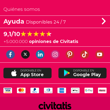
Quiénes somos
Ayuda
Disponibles 24 / 7
★★★★★
★★★★★
9,1/10
+
5.000.000
opiniones de Civitatis
DISPONIBLE EN
DISPONIBLE EN
App Store
Google Play