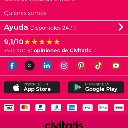
Quiénes somos
Ayuda
Disponibles 24 / 7
★★★★★
★★★★★
9,1/10
+
5.000.000
opiniones de Civitatis
DISPONIBLE EN
DISPONIBLE EN
App Store
Google Play