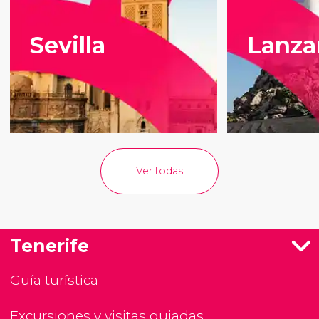
Sevilla
Lanza
Ver todas
Tenerife
Guía turística
Excursiones y visitas guiadas